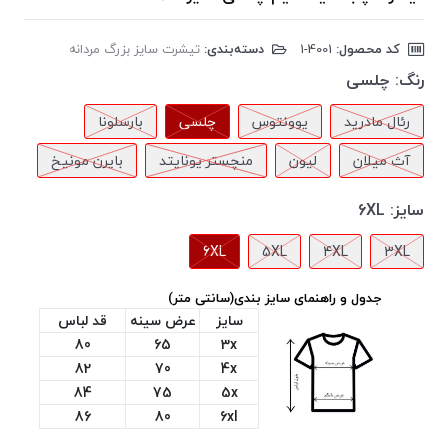
کد محصول:
‎1-4001
دسته‌بندی:
تیشرت سایز بزرگ مردانه
رنگ:
چلسی
رئال مادرید
یوونتوس
چلسی
بارسلونا
آث میلان
لیون
منچستر یونایتد
بایرن مونیخ
سایز:
6XL
6XL
5XL
4XL
3XL
جدول و راهنمای سایز بندی(سانتی متر)
سایز
عرض سینه
قد لباس
80
65
3x
82
70
4x
84
75
5x
86
80
6xl