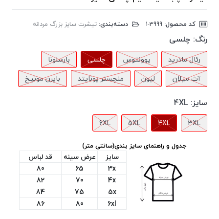
کد محصول:
‎1-3999
دسته‌بندی:
تیشرت سایز بزرگ مردانه
رنگ:
چلسی
رئال مادرید
یوونتوس
چلسی
بارسلونا
آث میلان
لیون
منچستر یونایتد
بایرن مونیخ
سایز:
4XL
6XL
5XL
4XL
3XL
جدول و راهنمای سایز بندی(سانتی متر)
سایز
عرض سینه
قد لباس
80
65
3x
82
70
4x
84
75
5x
86
80
6xl