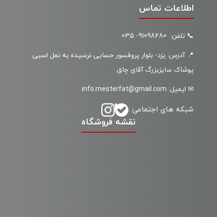
اطلاعات تماس
📞 تلفن: 91098280- 035
📍 آدرس: یزد- بلوار پروفسور حسابی نرسیده به نعل اسبی
پوشاک سایزبزرگ آقای چاق
✉ ایمیل: info.mesterfat@gmail.com
شبکه های اجتماعی :
نقشه فروشگاه