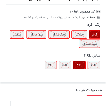
کد محصول:
‎1-3959
دسته‌بندی:
تیشرت سایز بزرگ مردانه
,
دسته بندی نشده
رنگ:
کرم
کرم
مشکی
نسکافه ای
سورمه ای
سفید
سبز صدری
سایز:
4XL
6XL
5XL
4XL
3XL
محصولات مرتبط