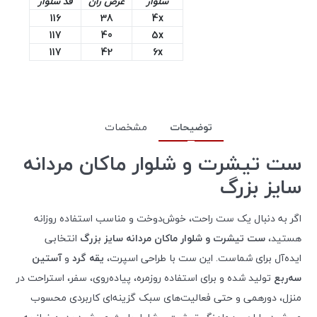
شلوار
عرض ران
قد شلوار
116
38
4x
117
40
5x
117
42
6x
توضیحات
مشخصات
ست تیشرت و شلوار ماکان مردانه
سایز بزرگ
اگر به دنبال یک ست راحت، خوش‌دوخت و مناسب استفاده روزانه
هستید،
ست تیشرت و شلوار ماکان مردانه سایز بزرگ
انتخابی
ایده‌آل برای شماست. این ست با طراحی اسپرت،
یقه گرد
و
آستین
سه‌ربع
تولید شده و برای استفاده روزمره، پیاده‌روی، سفر، استراحت در
منزل، دورهمی و حتی فعالیت‌های سبک گزینه‌ای کاربردی محسوب