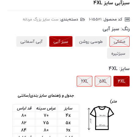
سبزآبی سایز 4XL
کد محصول:
‎1-15521
دسته‌بندی:
ست سایز بزرگ مردانه
رنگ:
سبز آبی
مشکی
طوسی روشن
سبز آبی
آبی آسمانی
سبزتیره
سایز:
4XL
6XL
5XL
4XL
جدول و راهنمای سایز بندی(سانتی
متر)
سایز
عرض سینه
قد لباس
80
70
4x
82
75
5x
84
80
6x