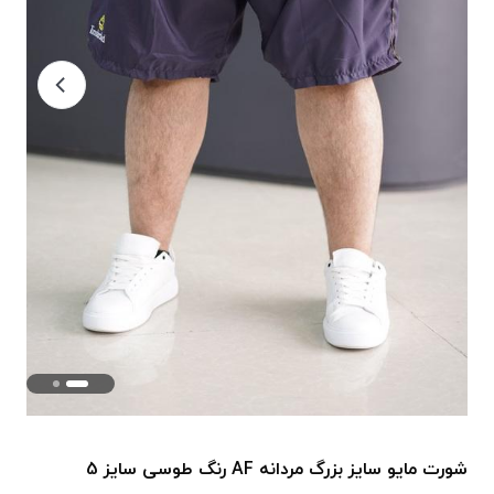
شورت مایو سایز بزرگ مردانه AF رنگ طوسی سایز 5