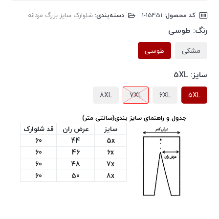
کد محصول:
‎1-15451
دسته‌بندی:
شلوارک سایز بزرگ مردانه
رنگ:
طوسی
مشکی
طوسی
سایز:
5XL
8XL
7XL
6XL
5XL
جدول و راهنمای سایز بندی(سانتی متر)
سایز
عرض ران
قد شلوارک
60
44
5x
60
46
6x
60
48
7x
60
50
8x