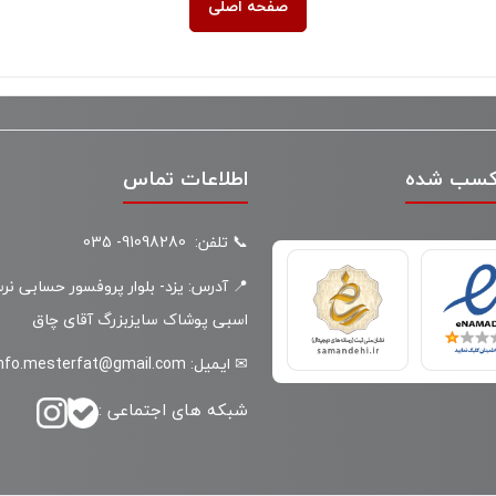
صفحه اصلی
کسب شده
اطلاعات تماس
📞 تلفن: 91098280- 035
📍 آدرس: یزد- بلوار پروفسور حسابی نر
اسبی پوشاک سایزبزرگ آقای چاق
✉ ایمیل: info.mesterfat@gmail.com
شبکه های اجتماعی :