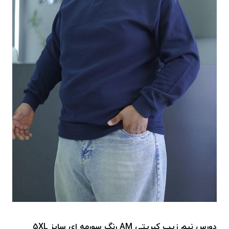
دورس نیم زیپ کبریتی AM رنگ سورمه ای سایز 5XL