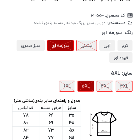
کد محصول:
‎1-10550
دسته‌بندی:
دورس سایز بزرگ مردانه
,
دسته بندی نشده
رنگ:
سورمه ای
کرم
آبی
مشکی
سورمه ای
سبز صدری
قهوه ای
سایز:
5XL
6XL
5XL
4XL
3XL
جدول و راهنمای سایز بندی(سانتی متر)
سایز
عرض سینه
قد لباس
78
64
3x
80
69
4x
82
73
5x
84
77
6xl