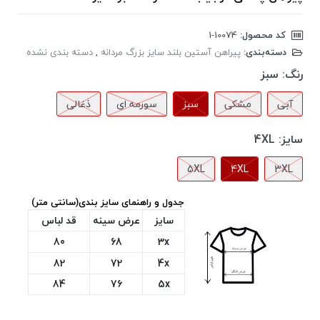
کد محصول:
‎1-10074
دسته‌بندی:
پیراهن آستین بلند سایز بزرگ مردانه
,
دسته بندی نشده
رنگ:
سبز
آبی
مشکی
سبز
سورمه ای
ذغالی
سایز:
4XL
5XL
4XL
3XL
جدول و راهنمای سایز بندی(سانتی متر)
سایز
عرض سینه
قد لباس
80
68
3x
82
72
4x
84
76
5x