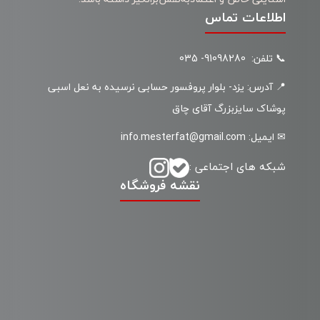
اطلاعات تماس
📞 تلفن: 91098280- 035
📍 آدرس: یزد- بلوار پروفسور حسابی نرسیده به نعل اسبی
پوشاک سایزبزرگ آقای چاق
✉ ایمیل: info.mesterfat@gmail.com
شبکه های اجتماعی :
نقشه فروشگاه