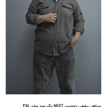
پیراهن پشمی دوجیب NEXT رنگ سبز سایز 4XL