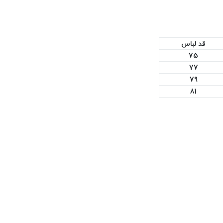
قد لباس
75
77
79
81