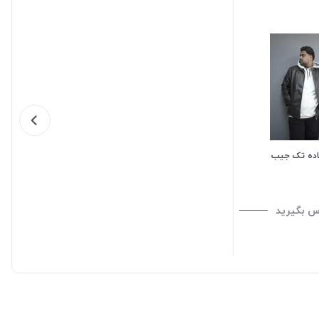
اده تک جیب
س بگیرید