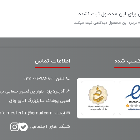
ی برای این محصول ثبت نشده
ه درباره این محصول دیدگاهی ثبت میکند
کسب شده
اطلاعات تماس
📞 تلفن: 91098280- 035
📍 آدرس: یزد- بلوار پروفسور حسابی نر
اسبی پوشاک سایزبزرگ آقای چاق
✉ ایمیل: info.mesterfat@gmail.com
شبکه های اجتماعی :