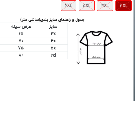
6XL
5XL
4XL
3XL
جدول و راهنمای سایز بندی(سانتی متر)
سایز
عرض سینه
65
3x
70
4x
75
5x
80
6xl