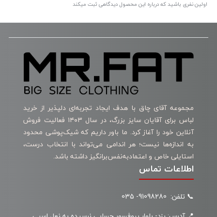
اولین نفری باشید که درباره این محصول دیدگاهی ثبت میکند
مجموعه آقای چاق با هدف ایجاد تجربه‌ای دلپذیر از خرید
لباس برای آقایان سایز بزرگ، در سال ۱۴۰۳ فعالیت فروش
آنلاین خود را آغاز کرد. ما باور داریم که شیک‌پوشی محدود
به اندازه‌ها نیست؛ هر اندامی می‌تواند با انتخاب درست،
استایلی خاص و اعتمادبه‌نفس‌برانگیز داشته باشد.
اطلاعات تماس
📞 تلفن: 91098280- 035
📍 آدرس: یزد- بلوار پروفسور حسابی نرسیده به نعل اسبی