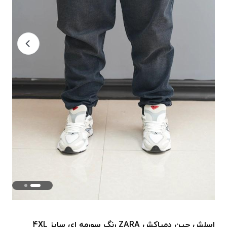
اسلش جین دمپاکش ZARA رنگ سورمه ای سایز 4XL