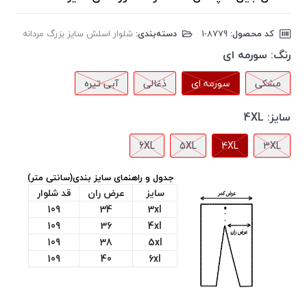
کد محصول:
‎1-8779
دسته‌بندی:
شلوار اسلش سایز بزرگ مردانه
رنگ:
سورمه ای
مشکی
سورمه ای
ذغالی
آبی تیره
سایز:
4XL
6XL
5XL
4XL
3XL
جدول و راهنمای سایز بندی(سانتی متر)
سایز
عرض ران
قد شلوار
109
34
3xl
109
36
4xl
109
38
5xl
109
40
6xl