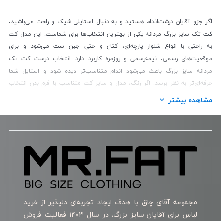
اگر جزو آقایان درشت‌اندام هستید و به دنبال استایلی شیک و راحت می‌باشید،
کت تک سایز بزرگ مردانه یکی از بهترین انتخاب‌ها برای شماست. این مدل کت
به ‌راحتی با انواع شلوار پارچه‌ای، کتان و حتی جین ست می‌شود و برای
موقعیت‌های رسمی، نیمه‌رسمی و روزمره کاربرد دارد. انتخاب درست کت تک
مردانه سایز بزرگ باعث می‌شود اندام متناسب‌تر دیده شود و استایل شما
حرفه‌ای‌تر به نظر برسد
.
اگر رنگ، مدل و سایز کت متناسب با فرم بدن انتخاب
شود، می‌تواند شانه‌ها را خوش‌فرم‌تر نشان دهد و ظاهر کلی را متعادل‌تر کند. اگر
مشاهده بیشتر
قصد خرید کت تک سایز بزرگ مردانه را دارید، بهتر است مدلی را انتخاب کنید که
بیش از حد گشاد یا تنگ نباشد تا آراسته‌تر دیده شوید.
خرید کت تک سایز بزرگ مردانه
اگر قصد خرید کت تک مردانه سایز بزرگ را دارید، توجه به چند نکته مهم قبل از
خرید می‌تواند به انتخاب بهتر کمک کند.
انتخاب سایز دقیق بر اساس اندازه دور سینه، سرشانه و قد آستین
توجه به کیفیت پارچه و دوام آن
مجموعه آقای چاق با هدف ایجاد تجربه‌ای دلپذیر از خرید
بررسی نوع دوخت و تمیزی جزئیات کت
لباس برای آقایان سایز بزرگ، در سال ۱۴۰۳ فعالیت فروش